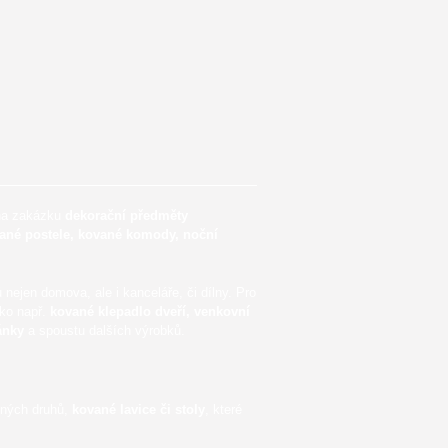
na zakázku
dekorační předměty
vané postele, kované komody, noční
ejen domova, ale i kanceláře, či dílny. Pro
ko např.
kované klepadlo dveří, venkovní
ánky
a spoustu dalších výrobků.
ných druhů,
kované lavice či stoly
, které