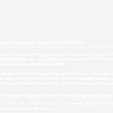
oba kovářských dekoračních předmětů
ializujeme se na
kovářské výrobky kované do různých tvarů
. Provedeme 
eckého kovářství
např.
svícny, stojany, aromalampy, kované květiny, ko
ky, kovové botníky, příslušenství ke krbům
atd.
e
výrobky uměleckého kovářství
bývají zajímavým dopňkem Vašich interiérů n
riér např. zahradu, příjezdovou cestu atd., provedeme
dekorační předměty
ja
tlení, pouliční svítidla, okrasné lampy, stířžky na komíny, poštovní schr
mi zajímavým doplňkem zahrad je kovaný zahradní nábytek
aší zahrady, nebo zahradní restaurace vyrobíme
kovaná zahradní křesla
růz
ntně doplní Vaše exteriéry zahrady.