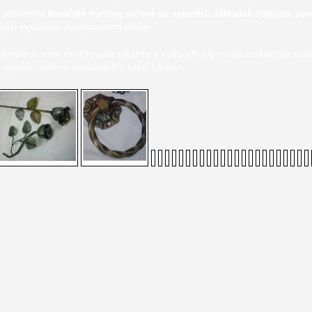
 provedené
kovářské výrobky určené do exteriérů důkladně ošetříme po
udou vystaveny povětrnostním vlivům.
lédněte si námi zrealizované zakázky a v případě zájmu nás kontaktujte zasl
 stránek, nebo na kontaktech v sekci kontakt.