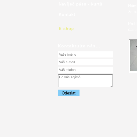
Navíječ pásu - kurtů
Námi
že b
Kontakt
Proh
E-shop
části
Kontaktujte nás...