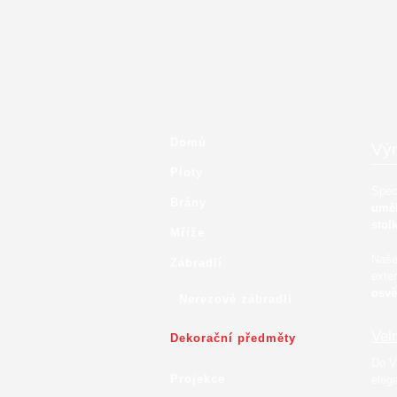
Domů
Výr
Ploty
Spec
Brány
uměl
stol
Mříže
Naš
Zábradlí
exte
osvě
Nerezové zábradlí
Vel
Dekorační předměty
Do V
Projekce
elega