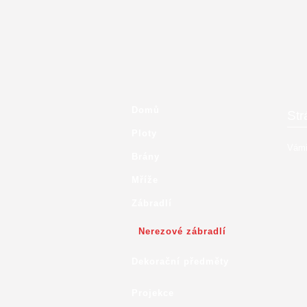
Domů
Str
Ploty
Vámi
Brány
Mříže
Zábradlí
Nerezové zábradlí
Dekorační předměty
Projekce